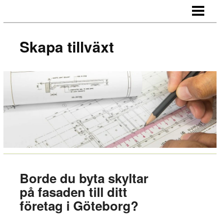
SKAPA TILLVÄXT
HUR NÄTVERKAR MAN
Skapa tillväxt
MOTIVERA MEDARBETARE
OUTSOURCA
BLOGG
Borde du byta skyltar
på fasaden till ditt
företag i Göteborg?