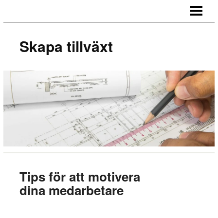
SKAPA TILLVÄXT
HUR NÄTVERKAR MAN
Skapa tillväxt
MOTIVERA MEDARBETARE
OUTSOURCA
BLOGG
Tips för att motivera
dina medarbetare