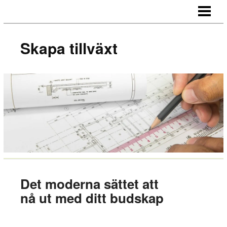
SKAPA TILLVÄXT
HUR NÄTVERKAR MAN
Skapa tillväxt
MOTIVERA MEDARBETARE
OUTSOURCA
BLOGG
Det moderna sättet att
nå ut med ditt budskap