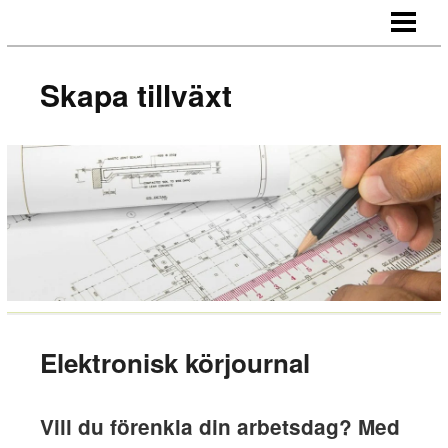
SKAPA TILLVÄXT
HUR NÄTVERKAR MAN
Skapa tillväxt
MOTIVERA MEDARBETARE
OUTSOURCA
BLOGG
Elektronisk körjournal
Vill du förenkla din arbetsdag? Med