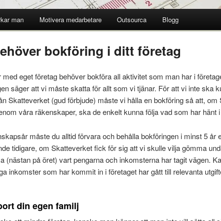
rkar man
Motivera medarbetare
Outsourca
Blogg
ehöver bokföring i ditt företag
 med eget företag behöver bokföra all aktivitet som man har i företag
n säger att vi måste skatta för allt som vi tjänar. För att vi inte sk
n Skatteverket (gud förbjude) måste vi hålla en bokföring så att, om
igenom våra räkenskaper, ska de enkelt kunna följa vad som har hänt i d
nskapsår måste du alltid förvara och behålla bokföringen i minst 5 år ef
e tidigare, om Skatteverket fick för sig att vi skulle vilja gömma un
a (nästan på öret) vart pengarna och inkomsterna har tagit vägen. Kan
a inkomster som har kommit in i företaget har gått till relevanta utgifter
bort din egen familj