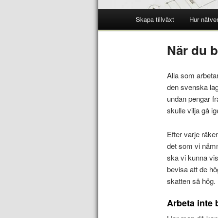
Skapa tillväxt
Hur nätve
När du b
Alla som arbetar
den svenska lage
undan pengar frå
skulle vilja gå 
Efter varje räke
det som vi nämnd
ska vi kunna vis
bevisa att de hög
skatten så hög.
Arbeta inte 