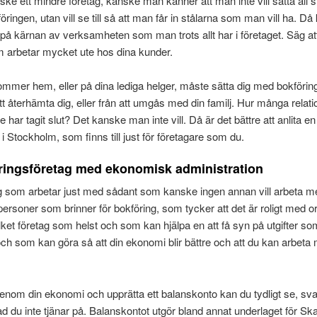
e ett mindre företag, kanske man känner att man inte vill sätta all sin
ringen, utan vill se till så att man får in stålarna som man vill ha. Då
på kärnan av verksamheten som man trots allt har i företaget. Säg at
 arbetar mycket ute hos dina kunder.
mmer hem, eller på dina lediga helger, måste sätta dig med bokförin
att återhämta dig, eller från att umgås med din familj. Hur många relatio
de har tagit slut? Det kanske man inte vill. Då är det bättre att anlita en
i Stockholm, som finns till just för företagare som du.
ringsföretag med ekonomisk administration
g som arbetar just med sådant som kanske ingen annan vill arbeta med
 personer som brinner för bokföring, som tycker att det är roligt med o
lket företag som helst och som kan hjälpa en att få syn på utgifter s
h som kan göra så att din ekonomi blir bättre och att du kan arbeta
nom din ekonomi och upprätta ett balanskonto kan du tydligt se, svar
ad du inte tjänar på. Balanskontot utgör bland annat underlaget för Sk