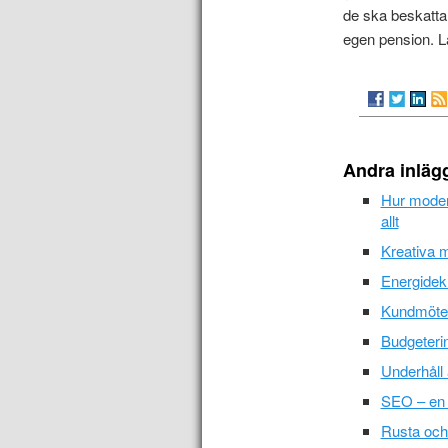
de ska beskatta 
egen pension. L
Andra inläg
Hur moder
allt
Kreativa m
Energidekl
Kundmötet 
Budgeterin
Underhåll 
SEO – en
Rusta och 