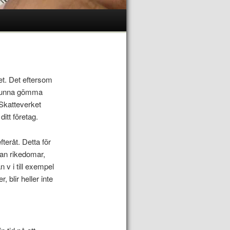
et. Det eftersom
a kunna gömma
 Skatteverket
itt företag.
teråt. Detta för
dan rikedomar,
 v i till exempel
, blir heller inte