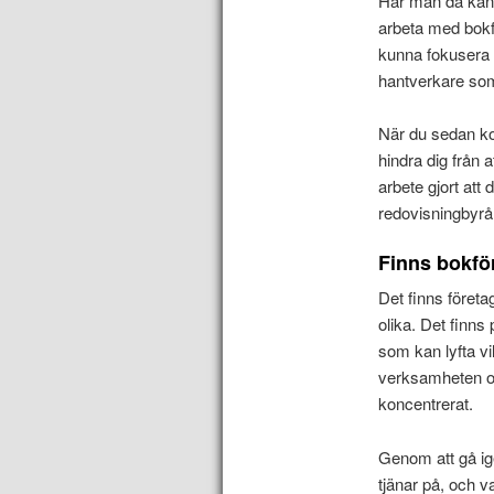
Har man då kansk
arbeta med bokfö
kunna fokusera 
hantverkare som
När du sedan ko
hindra dig från 
arbete gjort att 
redovisningbyrå 
Finns bokfö
Det finns företa
olika. Det finns
som kan lyfta vi
verksamheten oc
koncentrerat.
Genom att gå ige
tjänar på, och v