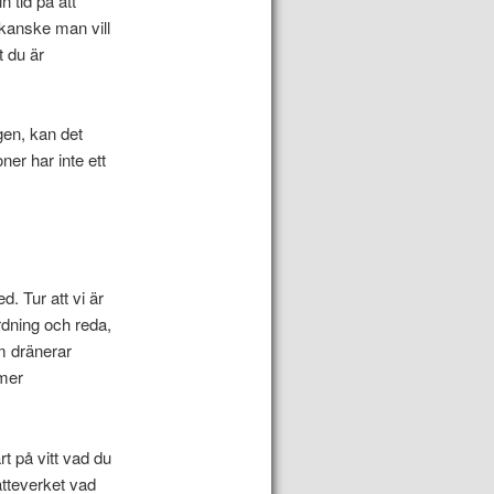
 tid på att
 kanske man vill
t du är
gen, kan det
ner har inte ett
. Tur att vi är
rdning och reda,
om dränerar
 mer
t på vitt vad du
atteverket vad