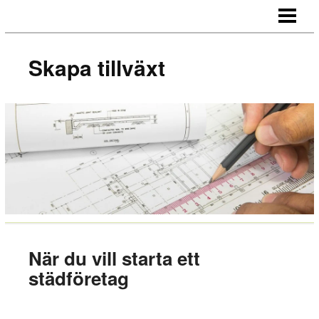
SKAPA TILLVÄXT
HUR NÄTVERKAR MAN
Skapa tillväxt
MOTIVERA MEDARBETARE
OUTSOURCA
BLOGG
När du vill starta ett
städföretag