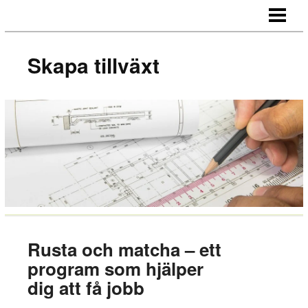
SKAPA TILLVÄXT
HUR NÄTVERKAR MAN
Skapa tillväxt
MOTIVERA MEDARBETARE
OUTSOURCA
BLOGG
Rusta och matcha – ett
program som hjälper
dig att få jobb