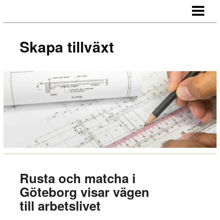
SKAPA TILLVÄXT
HUR NÄTVERKAR MAN
Skapa tillväxt
MOTIVERA MEDARBETARE
OUTSOURCA
BLOGG
Rusta och matcha i
Göteborg visar vägen
till arbetslivet