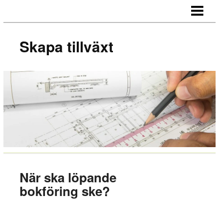
SKAPA TILLVÄXT
HUR NÄTVERKAR MAN
Skapa tillväxt
MOTIVERA MEDARBETARE
OUTSOURCA
BLOGG
När ska löpande
bokföring ske?