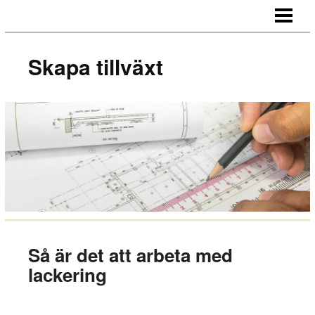
SKAPA TILLVÄXT
HUR NÄTVERKAR MAN
Skapa tillväxt
MOTIVERA MEDARBETARE
OUTSOURCA
BLOGG
Så är det att arbeta med
lackering