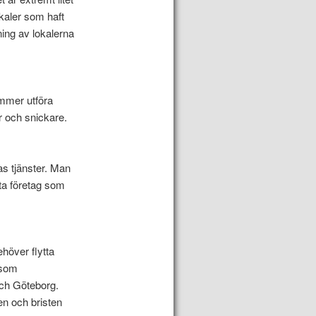
okaler som haft
ning av lokalerna
mmer utföra
r och snickare.
as tjänster. Man
ta företag som
ehöver flytta
 som
och Göteborg.
en och bristen