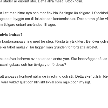
sa städer är enormt stor. Detta allra mest i Stockholm.
at i att man hittar nya och mer flexibla lösningar än tidigare. I Stockho
ge som byggts om till lokaler och kontorslokaler. Detsamma gäller v
m tidigare enbart användes till lager.
elvis ändras?
a kontorsanpassning med tre steg. Första är ytskikten. Behöver golve
eller taket målas? Här lägger man grunden för fortsatta arbetet.
 att se över behovet av kontor och andra ytor. Ska innerväggar sätta
ssningsbara och hur övriga ytor fördelas?
att anpassa kontoret gällande inredning och stil. Detta sker utifrån för
ara väldigt ljust och kliniskt likväl som mjukt och mysigt.