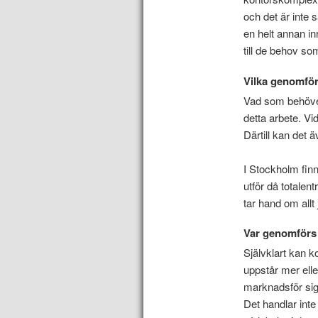
och det är inte 
en helt annan in
till de behov so
Vilka genomför
Vad som behöve
detta arbete. V
Därtill kan det 
I Stockholm finn
utför då totale
tar hand om all
Var genomförs
Självklart kan k
uppstår mer ell
marknadsför sig 
Det handlar inte