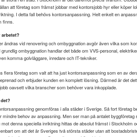
sällan att företag som främst jobbar med kontorsjobb hyr eller köper l
riktning. I detta fall behövs kontorsanpassning. Helt enkelt en anpass
m finns.
 arbetet?
r ändras vid renovering och ombyggnation avgör även vilka som ko
id grundlig ombyggnation handlar det både om VVS-personal, elektrike
även komma golvläggare, inredare och IT-tekniker.
s flera företag som valt att ha just kontorsanpassning som en av der
ntreprenad och erbjuder kunden en komplett lösning. Därmed är det det
t jobb oavsett vilka branscher som behöver vara inkopplade.
 det?
ontorsanpassning genomföras i alla städer i Sverige. Så fort företag b
er mindre behov av anpassning. Men ser man på antalet byggföretag
mot denna speciella inriktning hittas de absolut främst i Stockholm 
 enbart om att det är Sveriges två största städer utan att bostadsbrist