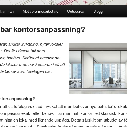
rkar man
Motivera medarbetare
Outsourca
Blogg
ebär kontorsanpassning?
rar, ändrar
inriktning, byter lokaler
. Det är i dessa fall som
ng behövs. Kortfattat handlar det
e lokaler man har kontoren i så att
de behov som företagen har.
ntorsanpassning?
r att ett företag vuxit så mycket att man behöver nya och större lokal
 som passar exakt efter behov. Har man haft kontor i ett klassiskt ko
tt hitta en lokal med liknande upplägg. Detta särskilt om utbudet av f
r stora i en stad. I Stockholm är det däremot precis tvärtom. Utbudet