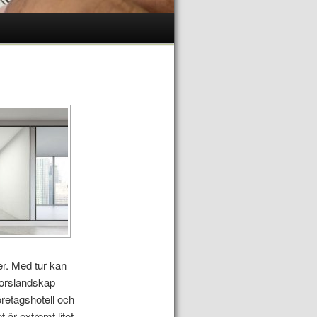
er. Med tur kan
ntorslandskap
öretagshotell och
 är extremt litet