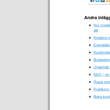
Andra inläg
Hur moder
allt
Kreativa m
Energidekl
Kundmötet 
Budgeterin
Underhåll 
SEO – en
Rusta och 
Fruktkorg 
Boka konto