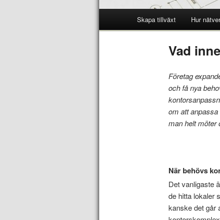
Skapa tillväxt
Hur nätve
Vad inn
Företag expande
och få nya behov
kontorsanpassni
om att anpassa d
man helt möter 
När behövs ko
Det vanligaste ä
de hitta lokaler
kanske det går a
kontorskomplex ä