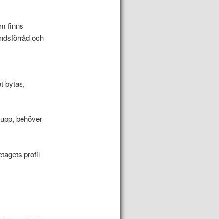
lm finns
indsförråd och
t bytas,
s upp, behöver
etagets profil